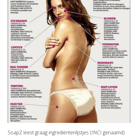
SoapZ leest graag ingrediëntenlijstjes (INCI genaamd).