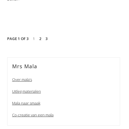
PAGE 1 OF 3
1
2
3
Mrs Mala
Over mala’s
Uitleg materialen
Mala naar smaak
Co-creatie van een mala