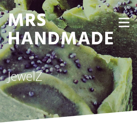
MRS
HANDMADE
JewelZ