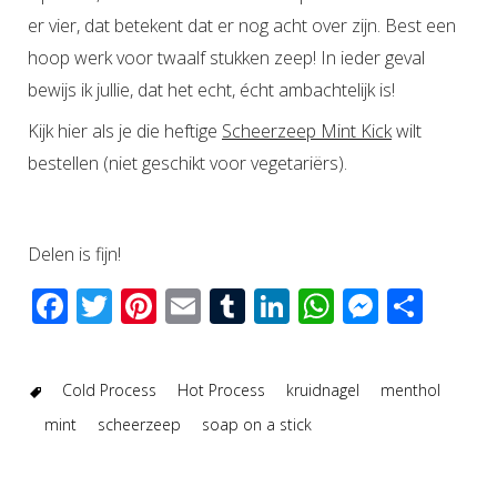
er vier, dat betekent dat er nog acht over zijn. Best een
hoop werk voor twaalf stukken zeep! In ieder geval
bewijs ik jullie, dat het echt, écht ambachtelijk is!
Kijk hier als je die heftige
Scheerzeep Mint Kick
wilt
bestellen (niet geschikt voor vegetariërs).
Delen is fijn!
Facebook
Twitter
Pinterest
Email
Tumblr
LinkedIn
WhatsAp
Messen
Del
Cold Process
Hot Process
kruidnagel
menthol
mint
scheerzeep
soap on a stick