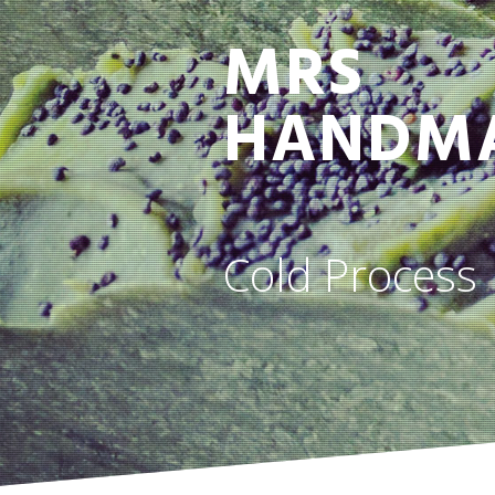
MRS
HANDM
Cold Process