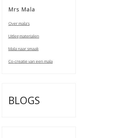
Mrs Mala
Over mala’s
Uitleg materialen
Mala naar smaak
Co-creatie van een mala
BLOGS