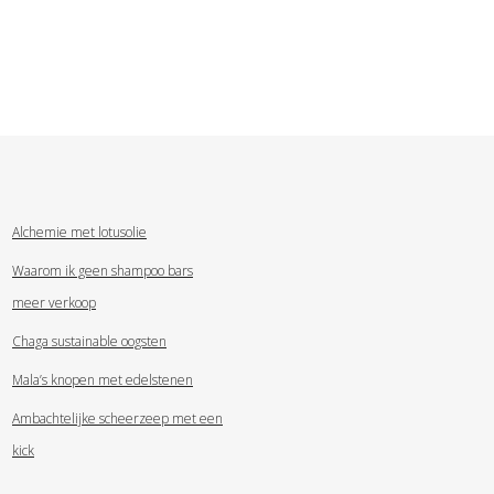
Alchemie met lotusolie
Waarom ik geen shampoo bars
meer verkoop
Chaga sustainable oogsten
Mala’s knopen met edelstenen
Ambachtelijke scheerzeep met een
kick