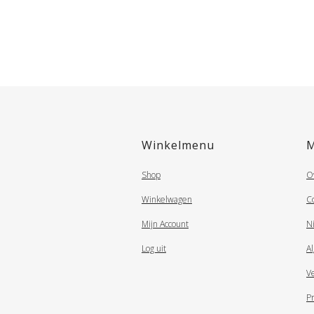
Winkelmenu
Shop
O
Winkelwagen
C
Mijn Account
N
Log uit
A
V
Pr