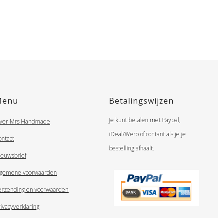
Menu
Betalingswijzen
Je kunt betalen met Paypal,
ver Mrs Handmade
iDeal/Wero of contant als je je
ontact
bestelling afhaalt.
ieuwsbrief
lgemene voorwaarden
erzending en voorwaarden
ivacyverklaring