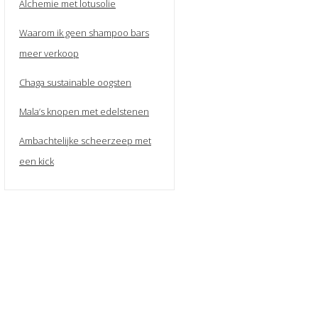
Alchemie met lotusolie
Waarom ik geen shampoo bars
meer verkoop
Chaga sustainable oogsten
Mala’s knopen met edelstenen
Ambachtelijke scheerzeep met
een kick