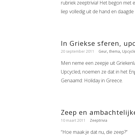
rubriek zeeptrivia! Het begon met e
liep volledig uit de hand en daagde t
In Griekse sferen, upc
,
,
20 september 2011
Geur
thema
Upcycl
Men neme een zeepje uit Griekenl
Upcycled, noemen ze dat in het En
Genaamd: Holiday in Greece.
Zeep en ambachtelijke
10 maart 2011
Zeeptrivia
“Hoe maak je dat nu, die zeep?”