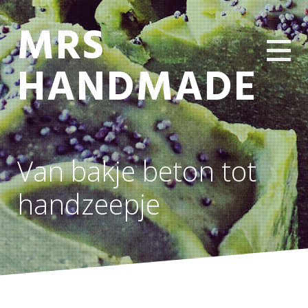
MRS
HANDMADE
Van bakje beton tot
handzeepje