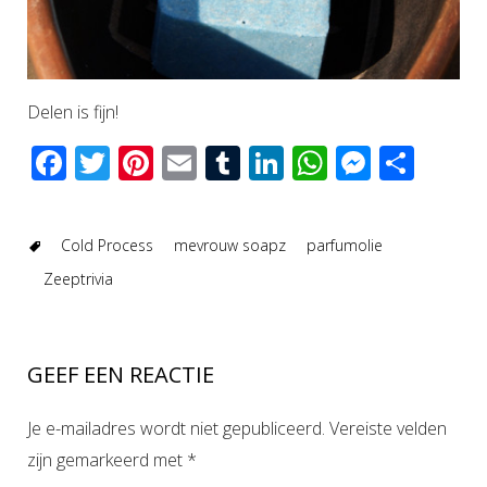
Delen is fijn!
Facebook
Twitter
Pinterest
Email
Tumblr
LinkedIn
WhatsAp
Messen
Del
Cold Process
mevrouw soapz
parfumolie
Zeeptrivia
GEEF EEN REACTIE
Je e-mailadres wordt niet gepubliceerd.
Vereiste velden
zijn gemarkeerd met
*