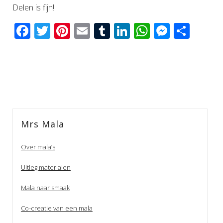
Delen is fijn!
Facebook
Twitter
Pinterest
Email
Tumblr
LinkedIn
WhatsAp
Messen
Del
Mrs Mala
Over mala’s
Uitleg materialen
Mala naar smaak
Co-creatie van een mala