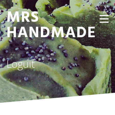
MRS
HANDMADE
Loguit