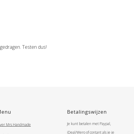
gedragen. Testen dus!
Menu
Betalingswijzen
Je kunt betalen met Paypal,
ver Mrs Handmade
iDeal/Wero of contant als je je