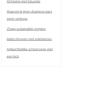
Alchemie met lotusolie
Waarom ik geen shampoo bars
meer verkoop
Chaga sustainable oogsten
Mala’s knopen met edelstenen
Ambachtelijke scheerzeep met
een kick