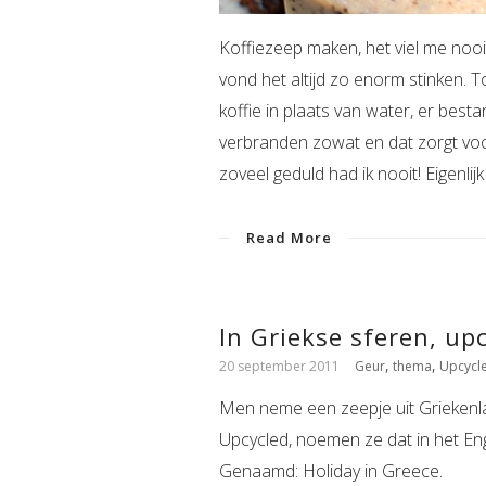
Koffiezeep maken, het viel me nooit
vond het altijd zo enorm stinken. 
koffie in plaats van water, er bes
verbranden zowat en dat zorgt voo
zoveel geduld had ik nooit! Eigenlij
Read More
In Griekse sferen, upc
,
,
20 september 2011
Geur
thema
Upcycl
Men neme een zeepje uit Griekenl
Upcycled, noemen ze dat in het En
Genaamd: Holiday in Greece.