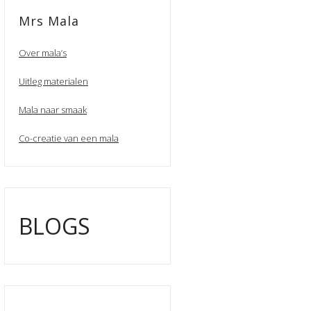
Mrs Mala
Over mala’s
Uitleg materialen
Mala naar smaak
Co-creatie van een mala
BLOGS