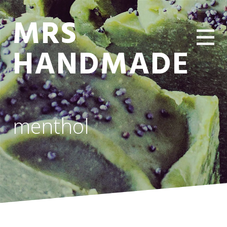
MRS
HANDMADE
menthol