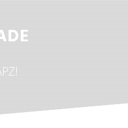
ADE
APZ!