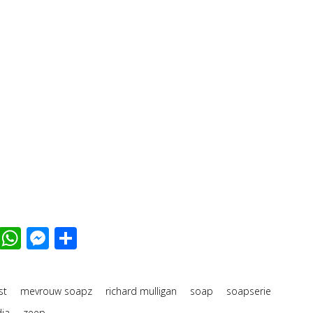
t
mblr
LinkedIn
WhatsApp
Messenger
Delen
st
mevrouw soapz
richard mulligan
soap
soapserie
dia
zeep