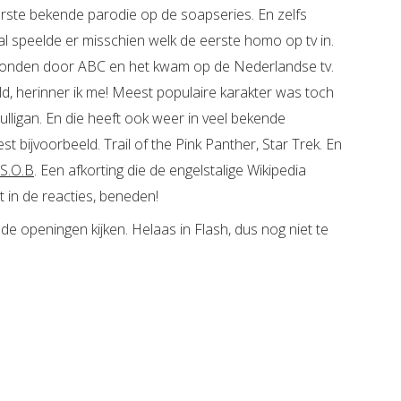
rste bekende parodie op de soapseries. En zelfs
rystal speelde er misschien welk de eerste homo op tv in.
zonden door ABC en het kwam op de Nederlandse tv.
d, herinner ik me! Meest populaire karakter was toch
lligan. En die heeft ook weer in veel bekende
 bijvoorbeeld. Trail of the Pink Panther, Star Trek. En
S.O.B
. Een afkorting die de engelstalige Wikipedia
et in de reacties, beneden!
e openingen kijken. Helaas in Flash, dus nog niet te