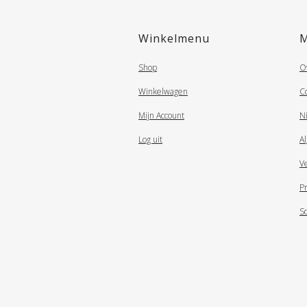
Winkelmenu
Shop
O
Winkelwagen
C
Mijn Account
N
Log uit
A
V
Pr
S