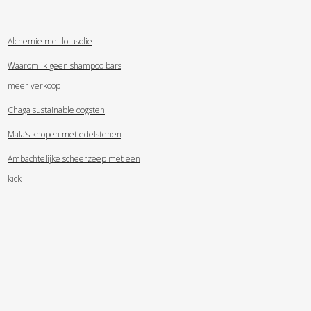
Alchemie met lotusolie
Waarom ik geen shampoo bars
meer verkoop
Chaga sustainable oogsten
Mala’s knopen met edelstenen
Ambachtelijke scheerzeep met een
kick