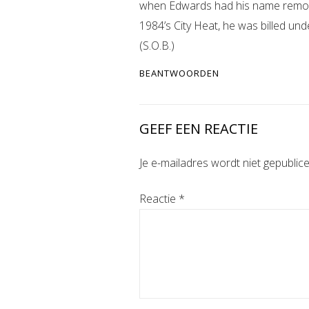
when Edwards had his name remove
1984’s City Heat, he was billed u
(S.O.B.)
BEANTWOORDEN
GEEF EEN REACTIE
Je e-mailadres wordt niet gepublice
Reactie
*