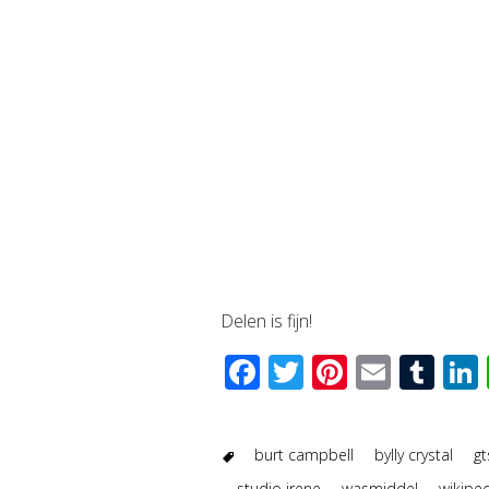
Delen is fijn!
Facebook
Twitter
Pinteres
Email
Tu
burt campbell
bylly crystal
gt
studio irene
wasmiddel
wikipe