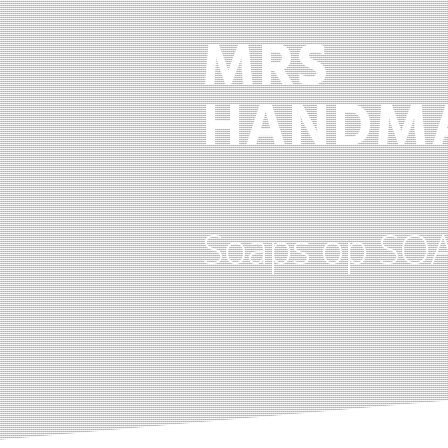
MRS
HANDM
Soaps op SO