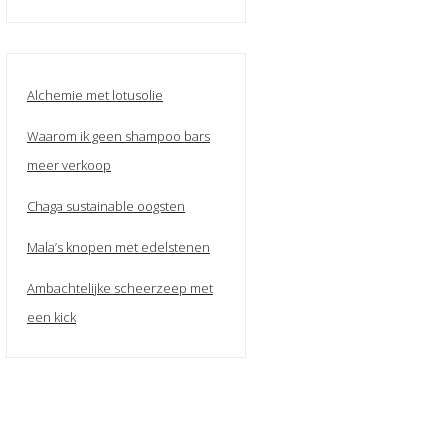
Alchemie met lotusolie
Waarom ik geen shampoo bars
meer verkoop
Chaga sustainable oogsten
Mala’s knopen met edelstenen
Ambachtelijke scheerzeep met
een kick