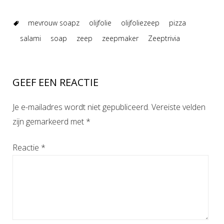
mevrouw soapz
olijfolie
olijfoliezeep
pizza
salami
soap
zeep
zeepmaker
Zeeptrivia
GEEF EEN REACTIE
Je e-mailadres wordt niet gepubliceerd.
Vereiste velden
zijn gemarkeerd met
*
Reactie
*