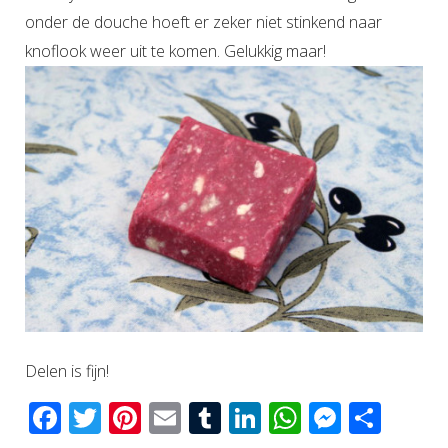
onder de douche hoeft er zeker niet stinkend naar
knoflook weer uit te komen. Gelukkig maar!
Delen is fijn!
Facebook
Twitter
Pinterest
Email
Tumblr
LinkedIn
WhatsAp
Messen
Del