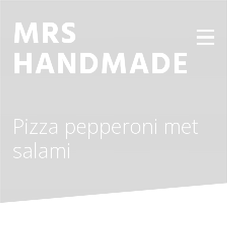
MRS
HANDMADE
Pizza pepperoni met
salami