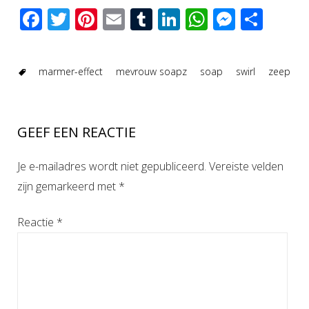
Facebook
Twitter
Pinterest
Email
Tumblr
LinkedIn
WhatsAp
Messen
Del
marmer-effect
mevrouw soapz
soap
swirl
zeep
GEEF EEN REACTIE
Je e-mailadres wordt niet gepubliceerd.
Vereiste velden
zijn gemarkeerd met
*
Reactie
*