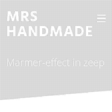
MRS
HANDMADE
Marmer-effect in zeep