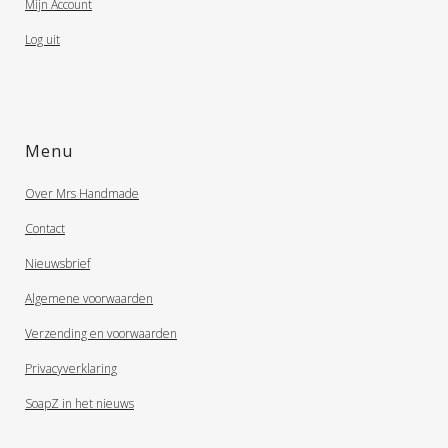
Mijn Account
Log uit
Menu
Over Mrs Handmade
Contact
Nieuwsbrief
Algemene voorwaarden
Verzending en voorwaarden
Privacyverklaring
SoapZ in het nieuws