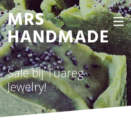
MRS
HANDMADE
Sale bij Tuareg
Jewelry!