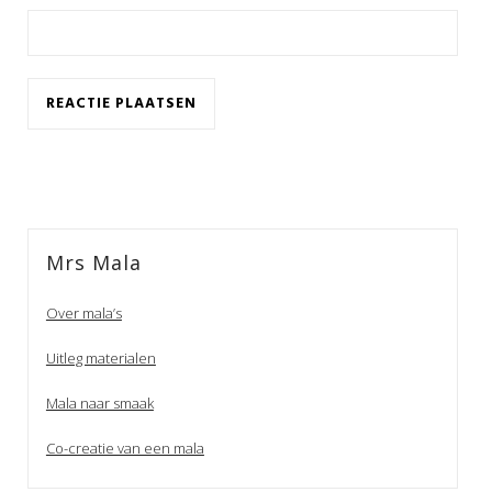
Mrs Mala
Over mala’s
Uitleg materialen
Mala naar smaak
Co-creatie van een mala