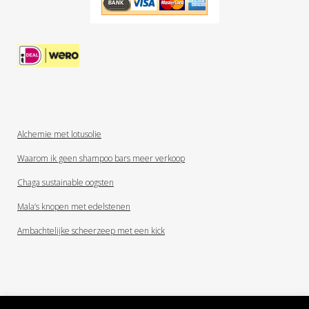
Alchemie met lotusolie
Waarom ik geen shampoo bars meer verkoop
Chaga sustainable oogsten
Mala’s knopen met edelstenen
Ambachtelijke scheerzeep met een kick