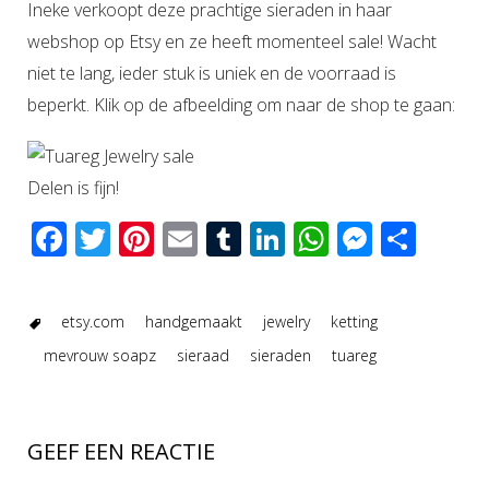
Ineke verkoopt deze prachtige sieraden in haar
webshop op Etsy en ze heeft momenteel sale! Wacht
niet te lang, ieder stuk is uniek en de voorraad is
beperkt. Klik op de afbeelding om naar de shop te gaan:
Delen is fijn!
Facebook
Twitter
Pinterest
Email
Tumblr
LinkedIn
WhatsAp
Messen
Del
etsy.com
handgemaakt
jewelry
ketting
mevrouw soapz
sieraad
sieraden
tuareg
GEEF EEN REACTIE