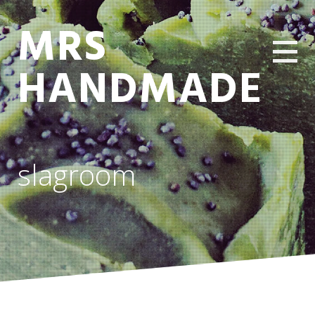
MRS
HANDMADE
slagroom