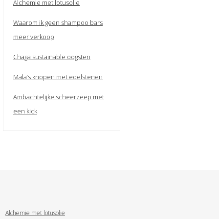
Alchemie met lotusolie
Waarom ik geen shampoo bars
meer verkoop
Chaga sustainable oogsten
Mala’s knopen met edelstenen
Ambachtelijke scheerzeep met
een kick
Alchemie met lotusolie