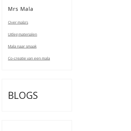
Mrs Mala
Over mala’s
Uitleg materialen
Mala naar smaak
Co-creatie van een mala
BLOGS