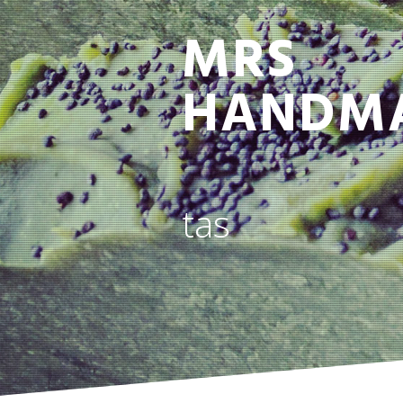
MRS
HANDM
tas