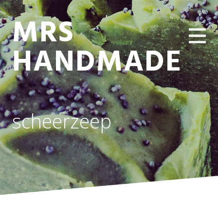
MRS
HANDMADE
scheerzeep