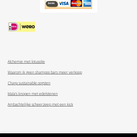
Alchemie met lotusolie
Waarom ik geen shampoo bars meer verkoop
Chaga sustainable oogsten
Mala’s knopen met edelstenen
Ambachtelijke scheerzeep met een kick