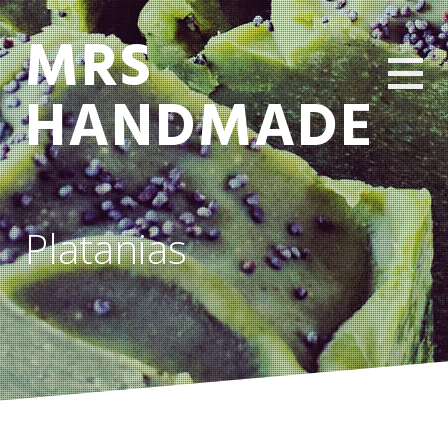
MRS
HANDMADE
Platanias