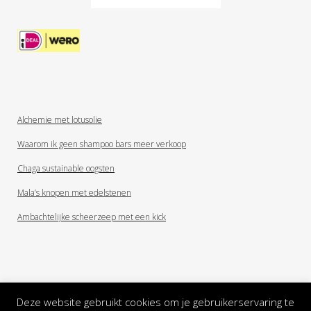
Alchemie met lotusolie
Waarom ik geen shampoo bars meer verkoop
Chaga sustainable oogsten
Mala’s knopen met edelstenen
Ambachtelijke scheerzeep met een kick
Deze website gebruikt cookies om je gebruikerservaring te