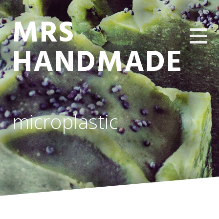
MRS
HANDMADE
microplastic