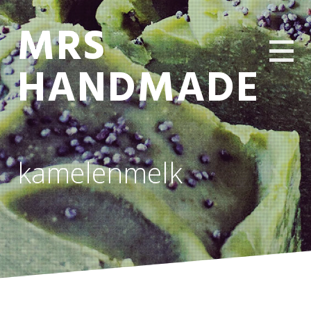
MRS
HANDMADE
kamelenmelk