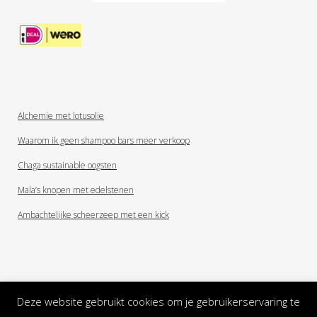
Alchemie met lotusolie
Waarom ik geen shampoo bars meer verkoop
Chaga sustainable oogsten
Mala’s knopen met edelstenen
Ambachtelijke scheerzeep met een kick
Deze website gebruikt cookies om je gebruikerservaring te