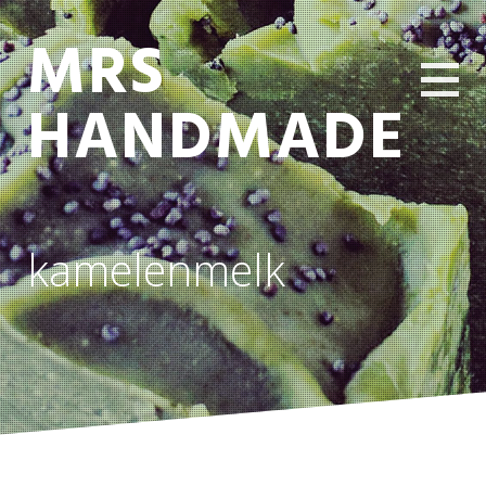
MRS
HANDMADE
kamelenmelk