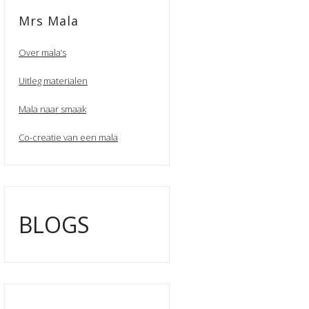
Mrs Mala
Over mala’s
Uitleg materialen
Mala naar smaak
Co-creatie van een mala
BLOGS