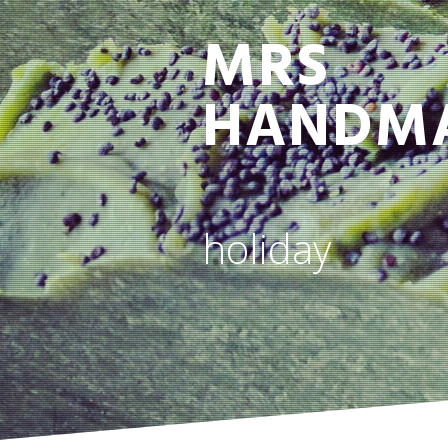
MRS
HANDM
holiday