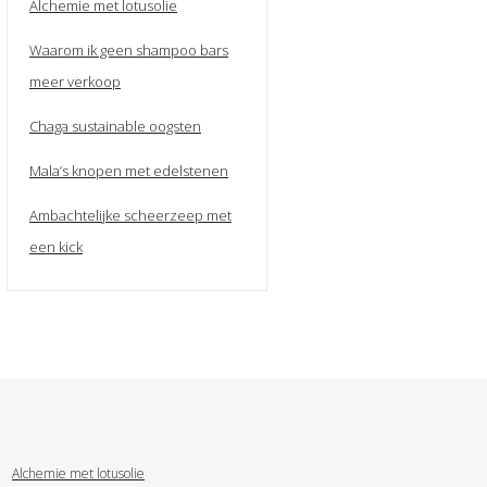
Alchemie met lotusolie
Waarom ik geen shampoo bars
meer verkoop
Chaga sustainable oogsten
Mala’s knopen met edelstenen
Ambachtelijke scheerzeep met
een kick
Alchemie met lotusolie