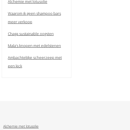
Alchemie met lotusolie
Waarom ik geen shampoo bars
meer verkoop
Chaga sustainable oogsten
Mala’s knopen met edelstenen
Ambachtelijke scheerzeep met
een kick
Alchemie met lotusolie