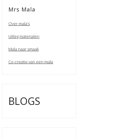
Mrs Mala
Over mala’s
Uitleg materialen
Mala naar smaak
Co-creatie van een mala
BLOGS