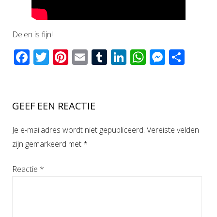
Delen is fijn!
Facebook
Twitter
Pinterest
Email
Tumblr
LinkedIn
WhatsAp
Messen
Del
GEEF EEN REACTIE
Je e-mailadres wordt niet gepubliceerd.
Vereiste velden
zijn gemarkeerd met
*
Reactie
*