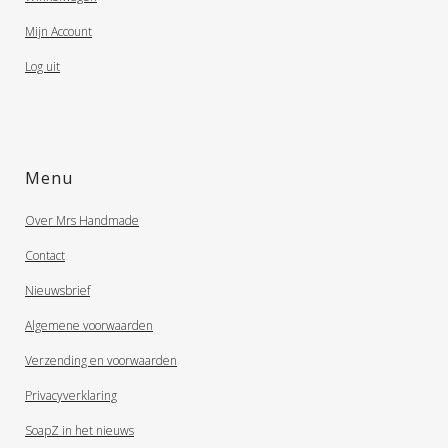
Mijn Account
Log uit
Menu
Over Mrs Handmade
Contact
Nieuwsbrief
Algemene voorwaarden
Verzending en voorwaarden
Privacyverklaring
SoapZ in het nieuws