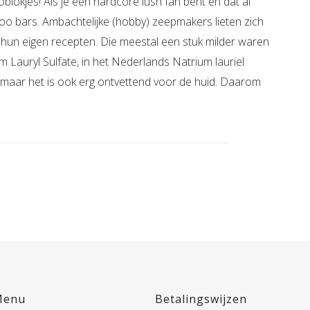
lokjes! Als je een hardcore lush fan bent en dat al
oo bars. Ambachtelijke (hobby) zeepmakers lieten zich
hun eigen recepten. Die meestal een stuk milder waren
m Lauryl Sulfate, in het Nederlands Natrium lauriel
m maar het is ook erg ontvettend voor de huid. Daarom
Menu
Betalingswijzen