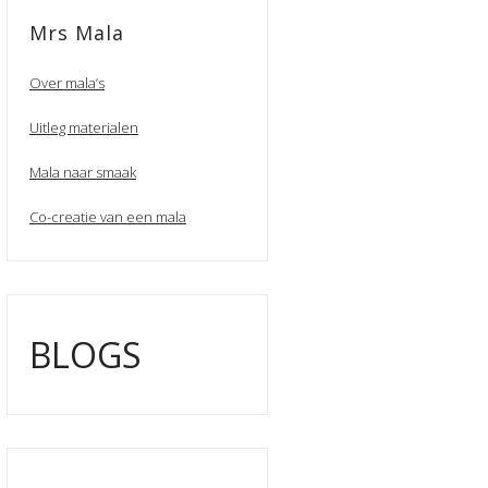
Mrs Mala
Over mala’s
Uitleg materialen
Mala naar smaak
Co-creatie van een mala
BLOGS