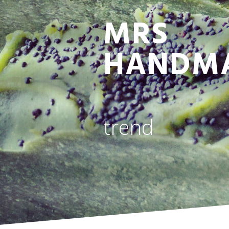
MRS
HANDM
trend