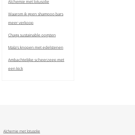
Alchemie met lotusolie
Waarom ik geen shampoo bars
meer verkoop
Chaga sustainable oogsten
Mala’s knopen met edelstenen
Ambachtelijke scheerzeep met
een kick
Alchemie met lotusolie