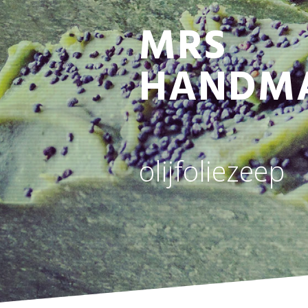
MRS
HANDM
olijfoliezeep