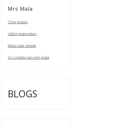
Mrs Mala
Over mala’s
Uitleg materialen
Mala naar smaak
Co-creatie van een mala
BLOGS