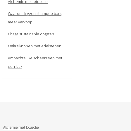
Alchemie met lotusolie
Waarom ik geen shampoo bars
meer verkoop
Chaga sustainable oogsten
Mala’s knopen met edelstenen
Ambachtelijke scheerzeep met
een kick
Alchemie met lotusolie