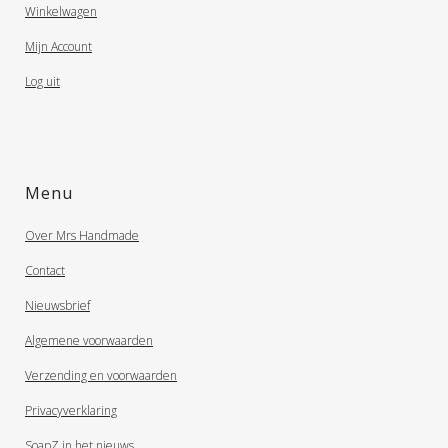
Winkelwagen
Mijn Account
Log uit
Menu
Over Mrs Handmade
Contact
Nieuwsbrief
Algemene voorwaarden
Verzending en voorwaarden
Privacyverklaring
SoapZ in het nieuws