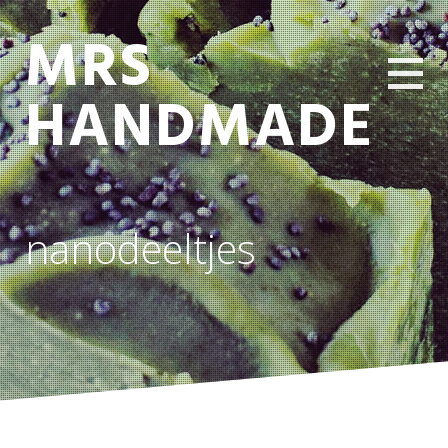
MRS
HANDMADE
nanodeeltjes