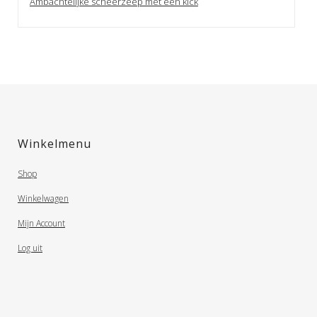
Ambachtelijke scheerzeep met een kick
Winkelmenu
Shop
Winkelwagen
Mijn Account
Log uit