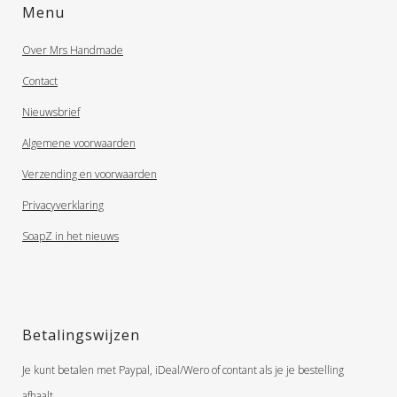
Menu
Over Mrs Handmade
Contact
Nieuwsbrief
Algemene voorwaarden
Verzending en voorwaarden
Privacyverklaring
SoapZ in het nieuws
Betalingswijzen
Je kunt betalen met Paypal, iDeal/Wero of contant als je je bestelling
afhaalt.