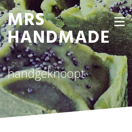
MRS
HANDMADE
handgeknoopt