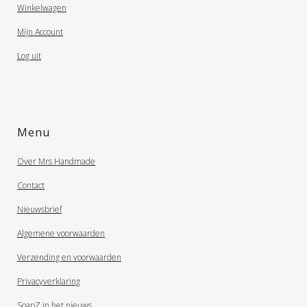
Winkelwagen
Mijn Account
Log uit
Menu
Over Mrs Handmade
Contact
Nieuwsbrief
Algemene voorwaarden
Verzending en voorwaarden
Privacyverklaring
SoapZ in het nieuws