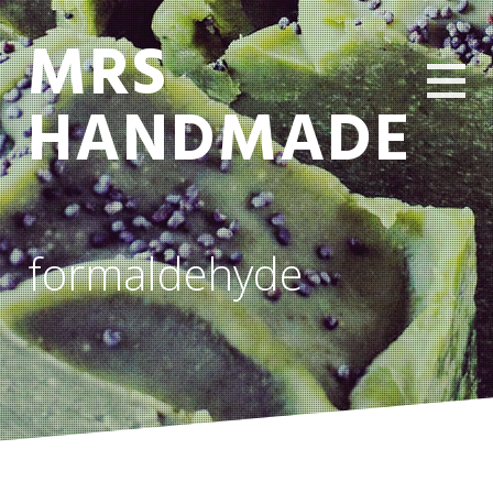
MRS
HANDMADE
formaldehyde