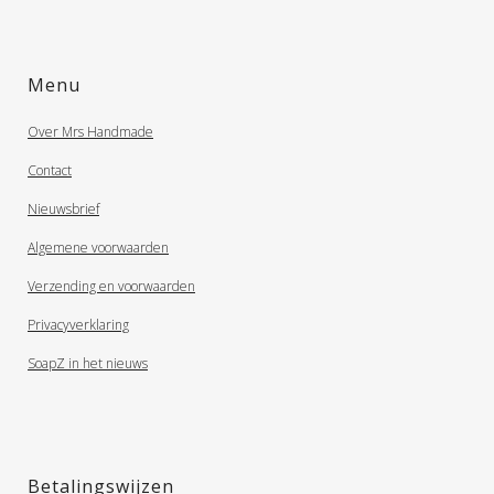
Menu
Over Mrs Handmade
Contact
Nieuwsbrief
Algemene voorwaarden
Verzending en voorwaarden
Privacyverklaring
SoapZ in het nieuws
Betalingswijzen