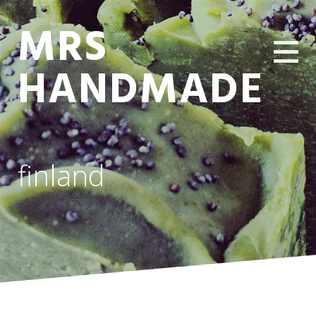
MRS
HANDMADE
finland