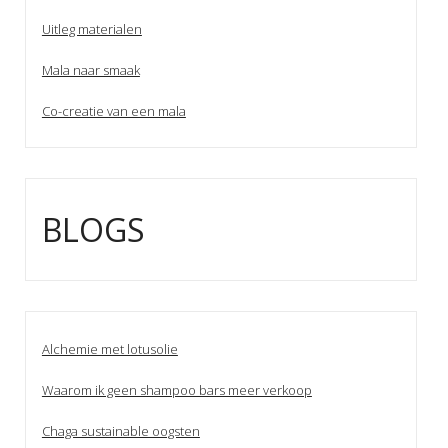
Uitleg materialen
Mala naar smaak
Co-creatie van een mala
BLOGS
Alchemie met lotusolie
Waarom ik geen shampoo bars meer verkoop
Chaga sustainable oogsten