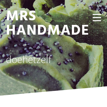
MRS
HANDMADE
doehetzelf