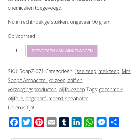
chemicaliën toegevoegd.
Nu in rechthoekige stukken, ongeveer 90 gram.
Op voorraad
Zeep
TOEVOEGEN AAN WINKELWAGEN
met
geitenmelk
SKU:
SoapZ-071
Categorieën:
ijsselzeep
,
melkzeep
,
Mrs
aantal
Soapz Ambachtelijke zeep, zalf en
verzorgingsproducten
,
olijfoliezeep
Tags:
geitenmelk
,
olijfolie
,
ongeparfumeerd
,
sheaboter
Delen is fijn!
Facebook
Twitter
Pinterest
Email
Tumblr
LinkedIn
WhatsAp
Messen
Del