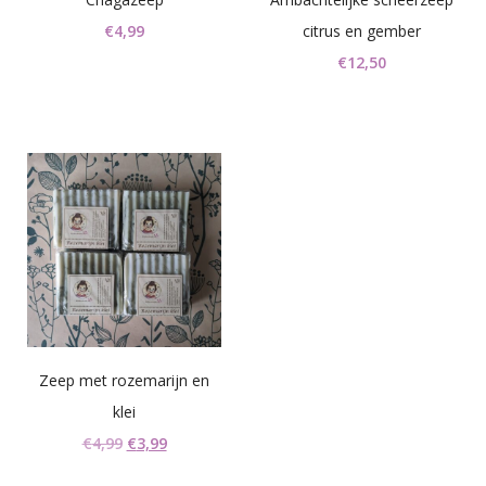
€
4,99
citrus en gember
€
12,50
Zeep met rozemarijn en
klei
Oorspronkelijke
Huidige
€
4,99
€
3,99
prijs
prijs