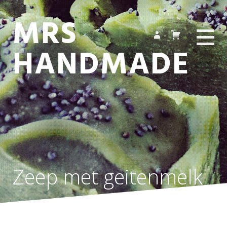
MRS
HANDMADE
Zeep met geitenmelk