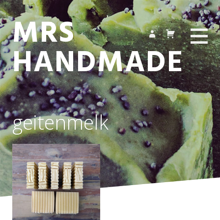
MRS
HANDMADE
geitenmelk