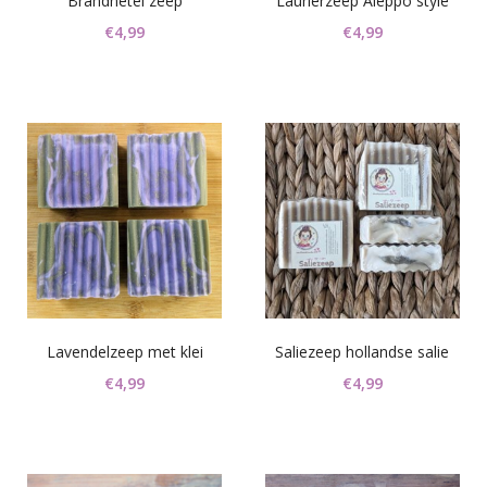
Brandnetel zeep
Laurierzeep Aleppo style
€
4,99
€
4,99
Lavendelzeep met klei
Saliezeep hollandse salie
€
4,99
€
4,99