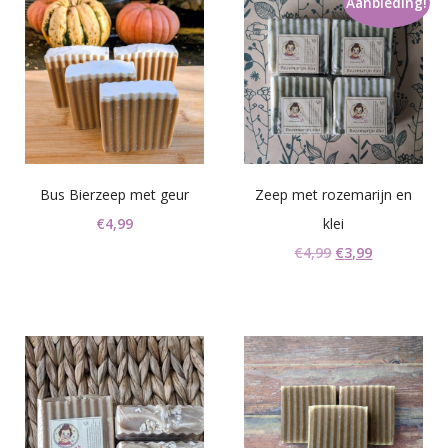
Aanbieding!
Bus Bierzeep met geur
Zeep met rozemarijn en
€
4,99
klei
Oorspronkelijke
Huidige
€
4,99
€
3,99
prijs
prijs
was:
is:
€4,99.
€3,99.