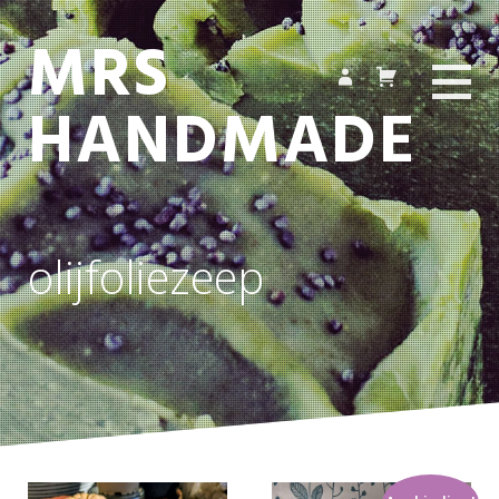
MRS
HANDMADE
olijfoliezeep