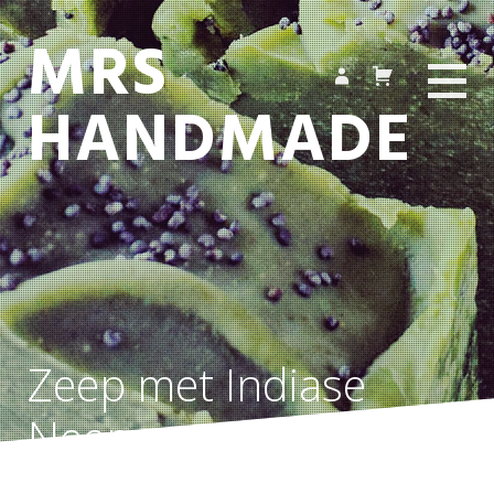
MRS
HANDMADE
Zeep met Indiase
Neem