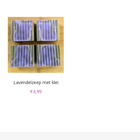
was:
is:
€4,99.
€3,99.
Lavendelzeep met klei
€
4,99