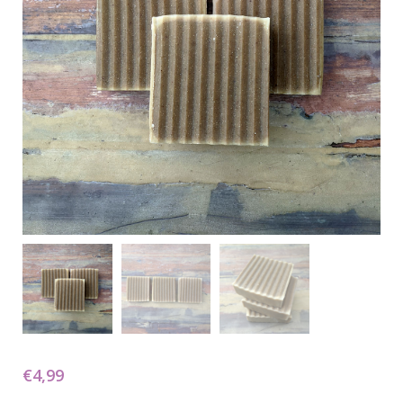
€
4,99