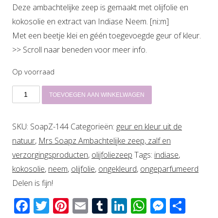
Deze ambachtelijke zeep is gemaakt met olijfolie en
kokosolie en extract van Indiase Neem. [niːm]
Met een beetje klei en géén toegevoegde geur of kleur.
>> Scroll naar beneden voor meer info.
Op voorraad
Zeep
TOEVOEGEN AAN WINKELWAGEN
met
Indiase
SKU:
SoapZ-144
Categorieën:
geur en kleur uit de
Neem
natuur
,
Mrs Soapz Ambachtelijke zeep, zalf en
aantal
verzorgingsproducten
,
olijfoliezeep
Tags:
indiase
,
kokosolie
,
neem
,
olijfolie
,
ongekleurd
,
ongeparfumeerd
Delen is fijn!
Facebook
Twitter
Pinterest
Email
Tumblr
LinkedIn
WhatsAp
Messen
Del