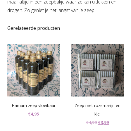
maar altijd in een zeepbakje waar ze kan uitlekken en
drogen. Zo geniet je het langst van je zeep.
Gerelateerde producten
Hamam zeep vloeibaar
Zeep met rozemarijn en
€
4,95
klei
Oorspronkelijke
Huidige
€
4,99
€
3,99
prijs
prijs