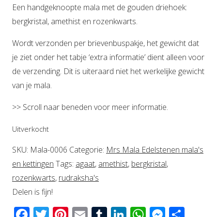
Een handgeknoopte mala met de gouden driehoek:
bergkristal, amethist en rozenkwarts.
Wordt verzonden per brievenbuspakje, het gewicht dat
je ziet onder het tabje ‘extra informatie’ dient alleen voor
de verzending. Dit is uiteraard niet het werkelijke gewicht
van je mala.
>> Scroll naar beneden voor meer informatie.
Uitverkocht
SKU:
Mala-0006
Categorie:
Mrs Mala Edelstenen mala's
en kettingen
Tags:
agaat
,
amethist
,
bergkristal
,
rozenkwarts
,
rudraksha's
Delen is fijn!
Facebook
Twitter
Pinterest
Email
Tumblr
LinkedIn
WhatsAp
Messen
Del