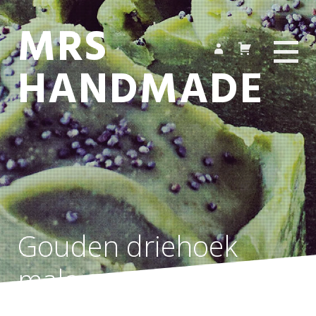
MRS
HANDMADE
Gouden driehoek
mala roze