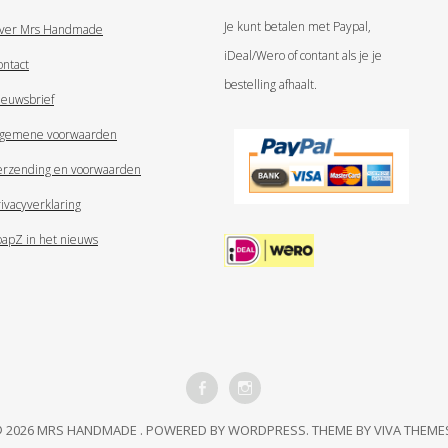
Je kunt betalen met Paypal,
ver Mrs Handmade
iDeal/Wero of contant als je je
ontact
bestelling afhaalt.
ieuwsbrief
lgemene voorwaarden
erzending en voorwaarden
ivacyverklaring
oapZ in het nieuws
 2026 MRS HANDMADE .
POWERED BY WORDPRESS.
THEME BY
VIVA THEME