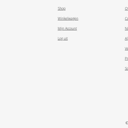
Shop
O
Winkelwagen
C
Mijn Account
N
Log uit
A
V
Pr
S
©