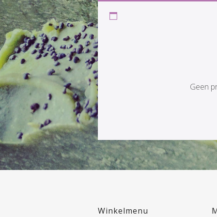
MRS
HANDM
Geen pr
bergkristal
Winkelmenu