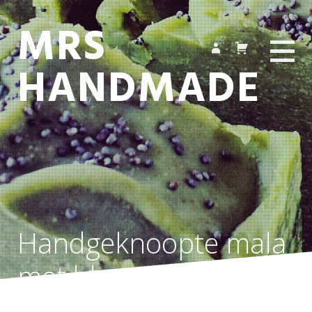
MRS
HANDMADE
Handgeknoopte mala
met blauwe
amazoniet en parels