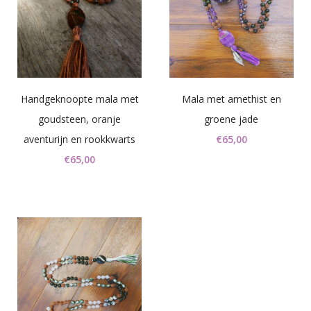
Handgeknoopte mala met
Mala met amethist en
goudsteen, oranje
groene jade
aventurijn en rookkwarts
€
65,00
€
65,00