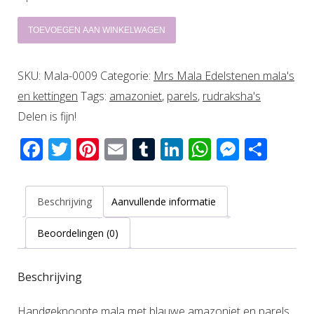
Handgeknoopte
TOEVOEGEN AAN WINKELWAGEN
mala
met
SKU:
Mala-0009
Categorie:
Mrs Mala Edelstenen mala's
blauwe
en kettingen
Tags:
amazoniet
,
parels
,
rudraksha's
amazoniet
Delen is fijn!
en
Facebook
Twitter
Pinterest
Email
Tumblr
LinkedIn
WhatsAp
Messen
Del
parels
aantal
Beschrijving
Aanvullende informatie
Beoordelingen (0)
Beschrijving
Handgeknoopte mala met blauwe amazoniet en parels.