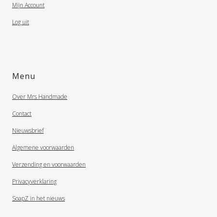
Mijn Account
Log uit
Menu
Over Mrs Handmade
Contact
Nieuwsbrief
Algemene voorwaarden
Verzending en voorwaarden
Privacyverklaring
SoapZ in het nieuws