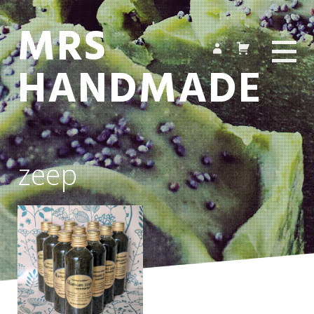
MRS
HANDMADE
zeep