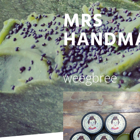
MRS
HANDM
weegbree