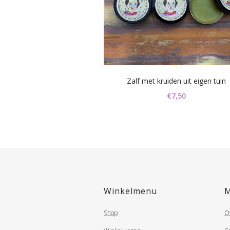
Zalf met kruiden uit eigen tuin
€
7,50
Dit
product
heeft
meerdere
variaties.
Deze
Winkelmenu
optie
Shop
O
kan