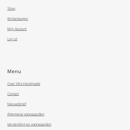
Shop
Winkelwagen
Mijn Account
Log uit
Menu
Over Mrs Handmade
Contact
Nieuwsbrief
Algemene voorwaarden
Verzending en voorwaarden