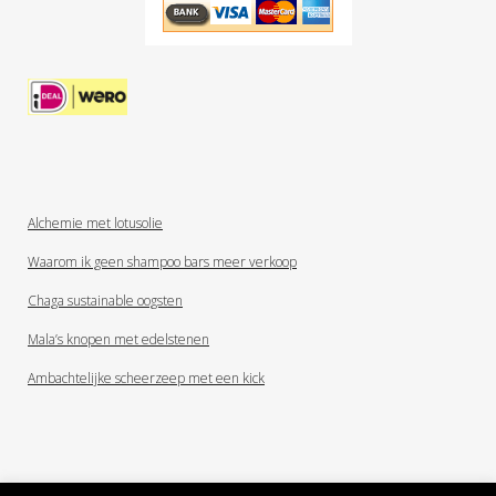
Alchemie met lotusolie
Waarom ik geen shampoo bars meer verkoop
Chaga sustainable oogsten
Mala’s knopen met edelstenen
Ambachtelijke scheerzeep met een kick