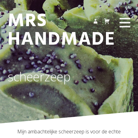
MRS
HANDMADE
scheerzeep
Mijn ambachtelijke scheerzeep is voor de echte