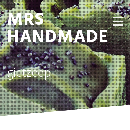
MRS
HANDMADE
gietzeep